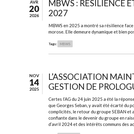
MBWS : RÉSILIENCE E
AVR
20
2027
2026
MBWS en 2025 a montré sa résilience face 
morose. Elle demeure dynamique et bien posi
Tags:
MBWS
L’ASSOCIATION MAIN
NOV
14
GESTION DE PROLOG
2025
Certes l’AG du 24 juin 2025 a été la réponse
que Georges Seban, y avait été écarté du pou
complicités, le retour du groupe SEBAN et a
confiante dans le devenir du groupe en rais
d’avril 2024 et des intérêts communs des act