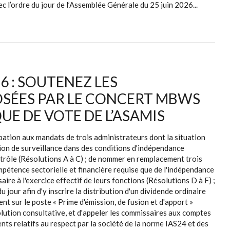
c l’ordre du jour de l’Assemblée Générale du 25 juin 2026...
6 : SOUTENEZ LES
SÉES PAR LE CONCERT MBWS
QUE DE VOTE DE L’ASAMIS
ipation aux mandats de trois administrateurs dont la situation
ion de surveillance dans des conditions d'indépendance
ontrôle (Résolutions A à C) ; de nommer en remplacement trois
mpétence sectorielle et financière requise que de l'indépendance
aire à l'exercice effectif de leurs fonctions (Résolutions D à F) ;
u jour afin d'y inscrire la distribution d'un dividende ordinaire
nt sur le poste « Prime d'émission, de fusion et d'apport »
solution consultative, et d'appeler les commissaires aux comptes
ts relatifs au respect par la société de la norme IAS24 et des