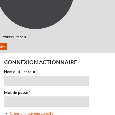
COFEPP
COFEPP
: 79.30 %
: 79.30 %
ales
CONNEXION ACTIONNAIRE
Nom d'utilisateur
*
Mot de passe
*
Créer un nouveau compte