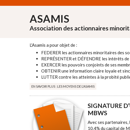
Aller au contenu principal
ASAMIS
Association des actionnaires minorit
L'Asamis a pour objet de :
FEDERER les actionnaires minoritaires des soc
REPRÉSENTER et DÉFENDRE les intérêts de 
EXERCER les pouvoirs conjoints de ses membres
OBTENIR une information claire loyale et sincè
LUTTER contre les atteintes à la probité publi
EN SAVOIR PLUS : LES MOYENS DE L'ASAMIS
SIGNATURE D
MBWS
Avec ses partenaires, 
10.4% du capital de M