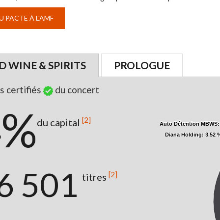
 PACTE À L'AMF
 WINE & SPIRITS
PROLOGUE
s certifiés
du concert
4%
[2]
du capital
Auto Détention MBWS
Auto Détention MBWS
:
:
Diana Holding
Diana Holding
: 3.52 
: 3.52 
6 501
[2]
titres