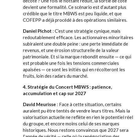
décoté ? Une fois le flottant réduit, la sortie de cote
devient une formalité. Ce scénario est d’autant plus
crédible que le titre MBWS est peu liquide, et que
COFEPP a déjà procédé à des opérations similaires.
Daniel Pichot
: C’est une stratégie cynique, mais
redoutablement efficace. Les actionnaires minoritaires
subiraient une double peine : une perte immédiate de
revenus, et une érosion structurelle de la valeur
patrimoniale. Et si la marque rebondit ensuite — ce qui
est probable une fois les tensions commerciales
apaisées — ce sont les initiés qui en récolteront les
fruits, loin des radars du marché.
4. Stratégie du Concert MBWS : patience,
accumulation et cap sur 2027
David Meurisse
: Face à cette situation, certains
auraient pu être tentés de vendre leurs titres. Mais la
valorisation actuelle ne reflète en rien le potentiel réel
du groupe, et encore moins celui de ses marques
historiques. Nous restons convaincus que 2027 sera
l’année de vérité — celle où la renégociation des