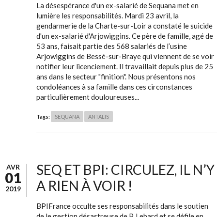
La désespérance d'un ex-salarié de Sequana met en
lumière les responsabilités. Mardi 23 avril, la
gendarmerie de la Charte-sur-Loir a constaté le suicide
d'un ex-salarié d'Arjowiggins. Ce père de famille, agé de
53 ans, faisait partie des 568 salariés de l’usine
Arjowiggins de Bessé-sur-Braye qui viennent de se voir
notifier leur licenciement. Il travaillait depuis plus de 25
ans dans le secteur "finition". Nous présentons nos
condoléances à sa famille dans ces circonstances
particulièrement douloureuses...
Tags:
SEQUANA
ANTALIS
SEQ ET BPI: CIRCULEZ, IL N’Y
AVR
01
A RIEN À VOIR !
2019
BPIFrance occulte ses responsabilités dans le soutien
de le gestion désastreuse de P. Lebard et se défile en