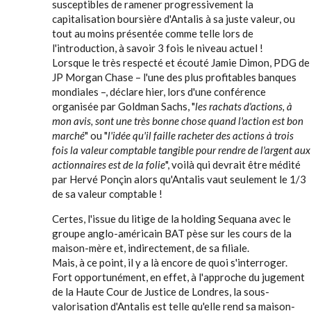
susceptibles de ramener progressivement la
capitalisation boursière d'Antalis à sa juste valeur, ou
tout au moins présentée comme telle lors de
l'introduction, à savoir 3 fois le niveau actuel !
Lorsque le très respecté et écouté Jamie Dimon, PDG de
JP Morgan Chase – l'une des plus profitables banques
mondiales –, déclare hier, lors d'une conférence
organisée par Goldman Sachs, "
les rachats d'actions, à
mon avis, sont une très bonne chose quand l'action est bon
marché
" ou "
l'idée qu'il faille racheter des actions à trois
fois la valeur comptable tangible pour rendre de l'argent aux
actionnaires est de la folie
", voilà qui devrait être médité
par Hervé Ponçin alors qu'Antalis vaut seulement le 1/3
de sa valeur comptable !
Certes, l'issue du litige de la holding Sequana avec le
groupe anglo-américain BAT pèse sur les cours de la
maison-mère et, indirectement, de sa filiale.
Mais, à ce point, il y a là encore de quoi s'interroger.
Fort opportunément, en effet, à l'approche du jugement
de la Haute Cour de Justice de Londres, la sous-
valorisation d'Antalis est telle qu'elle rend sa maison-