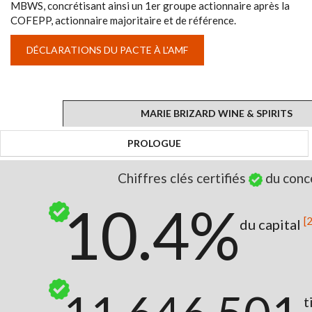
MBWS, concrétisant ainsi un 1er groupe actionnaire après la
COFEPP, actionnaire majoritaire et de référence.
DÉCLARATIONS DU PACTE À L'AMF
MARIE BRIZARD WINE & SPIRITS
PROLOGUE
Chiffres clés certifiés
du conc
10.4%
[2
du capital
t