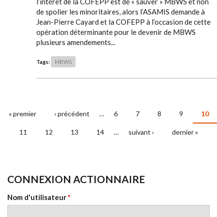
l’intérêt de la COFEPP est de « sauver » MBWS et non
de spolier les minoritaires, alors l’ASAMIS demande à
Jean-Pierre Cayard et la COFEPP à l’occasion de cette
opération déterminante pour le devenir de MBWS
plusieurs amendements...
Tags:
MBWS
« premier
‹ précédent
…
6
7
8
9
10
PAGES
11
12
13
14
…
suivant ›
dernier »
CONNEXION ACTIONNAIRE
Nom d'utilisateur
*