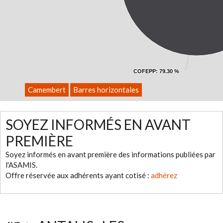
COFEPP
COFEPP
: 79.30 %
: 79.30 %
Camembert
Barres horizontales
SOYEZ INFORMÉS EN AVANT
PREMIÈRE
Soyez informés en avant première des informations publiées par
l'ASAMIS.
Offre réservée aux adhérents ayant cotisé :
adhérez