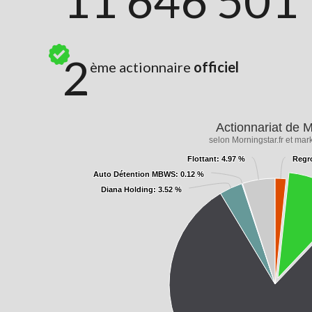
11 646 501
2
ème actionnaire
officiel
Actionnariat de
selon Morningstar.fr et mark
Flottant
Flottant
: 4.97 %
: 4.97 %
Regr
Regr
Auto Détention MBWS
Auto Détention MBWS
: 0.12 %
: 0.12 %
Diana Holding
Diana Holding
: 3.52 %
: 3.52 %