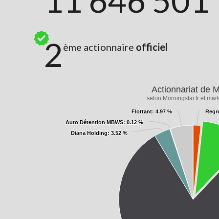
11 646 501
2
ème actionnaire
officiel
Actionnariat de
selon Morningstar.fr et mark
Flottant
Flottant
: 4.97 %
: 4.97 %
Regr
Regr
Auto Détention MBWS
Auto Détention MBWS
: 0.12 %
: 0.12 %
Diana Holding
Diana Holding
: 3.52 %
: 3.52 %