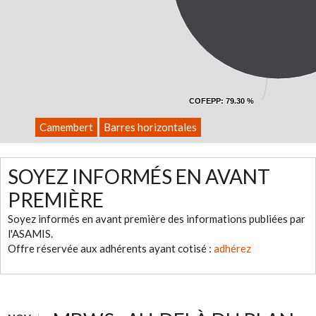
COFEPP
COFEPP
: 79.30 %
: 79.30 %
Camembert
Barres horizontales
SOYEZ INFORMÉS EN AVANT
PREMIÈRE
Soyez informés en avant première des informations publiées par
l'ASAMIS.
Offre réservée aux adhérents ayant cotisé :
adhérez