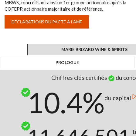
MBWS, concrétisant ainsi un 1er groupe actionnaire après la
COFEPP, actionnaire majoritaire et de référence.
DÉCLARATIONS DU PACTE À L'AMF
MARIE BRIZARD WINE & SPIRITS
PROLOGUE
Chiffres clés certifiés
du conc
10.4%
[2
du capital
t