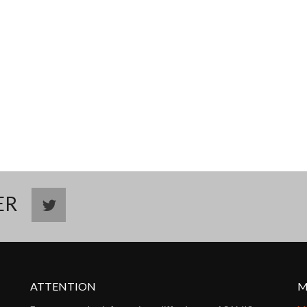
TER
ATTENTION
M