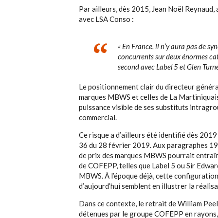
Par ailleurs, dès 2015, Jean Noël Reynaud, 
avec LSA Conso :
« En France, il n’y aura pas de 
concurrents sur deux énormes caté
second avec Label 5 et Glen Turn
Le positionnement clair du directeur génér
marques MBWS et celles de La Martiniquaise.
puissance visible de ses substituts intragr
commercial.
Ce risque a d’ailleurs été identifié dès 201
36 du 28 février 2019. Aux paragraphes 194
de prix des marques MBWS pourrait entraî
de COFEPP, telles que Label 5 ou Sir Edwar
MBWS. À l’époque déjà, cette configuration 
d’aujourd’hui semblent en illustrer la réalis
Dans ce contexte, le retrait de William Peel
détenues par le groupe COFEPP en rayons, n