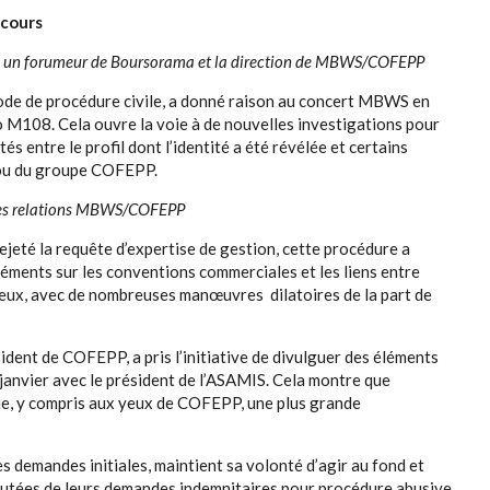
 cours
tre un forumeur de Boursorama et la direction de MBWS/COFEPP
u Code de procédure civile, a donné raison au concert MBWS en
 M108. Cela ouvre la voie à de nouvelles investigations pour
és entre le profil dont l’identité a été révélée et certains
 ou du groupe COFEPP.
 les relations MBWS/COFEPP
rejeté la requête d’expertise de gestion, cette procédure a
ments sur les conventions commerciales et les liens entre
ux, avec de nombreuses manœuvres dilatoires de la part de
ident de COFEPP, a pris l’initiative de divulguer des éléments
 janvier avec le président de l’ASAMIS. Cela montre que
fie, y compris aux yeux de COFEPP, une plus grande
s demandes initiales, maintient sa volonté d’agir au fond et
ées de leurs demandes indemnitaires pour procédure abusive.