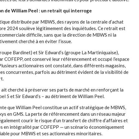
ion de William Peel : un retrait qui interroge
tique distribuée par MBWS, des rayons de la centrale d’achat
 2024 soulève légitimement des inquiétudes. Ce retrait est
ommerciale difficile, sans que la direction de MBWS ni la
vement cherché à en éviter l’issue.
roupe Bardinet) et Sir Edward’s (groupe La Martiniquaise),
r COFEPP, ont conservé leur référencement et occupé l’espace
Plusieurs actionnaires ont constaté, dans différents magasins,
s concurrentes, parfois au détriment évident de la visibilité de
t.
ait cherché à préserver ses parts de marché en renforçant la
bel 5 et Sir Edward’s – au détriment de William Peel.
ante que William Peel constitue un actif stratégique de MBWS,
kys en GMS. La perte de référencement dans un réseau majeur
 également courir le risque d’un transfert de chiffre d’affaires et
ues en intégralité par COFEPP — un scénario économiquement
ciable pour MBWS et ses actionnaires minoritaires.