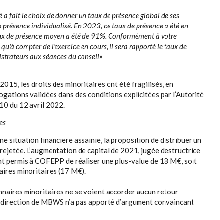
é a fait le choix de donner un taux de présence global de ses
 présence individualisé. En 2023, ce taux de présence a été en
ux de présence moyen a été de 91%. Conformément à votre
u'à compter de l'exercice en cours, il sera rapporté le taux de
istrateurs aux séances du conseil»
015, les droits des minoritaires ont été fragilisés, en
ogations validées dans des conditions explicitées par l’Autorité
10 du 12 avril 2022.
des
 situation financière assainie, la proposition de distribuer un
 rejetée. L’augmentation de capital de 2021, jugée destructrice
ant permis à COFEPP de réaliser une plus-value de 18 M€, soit
aires minoritaires (17 M€).
onnaires minoritaires ne se voient accorder aucun retour
 La direction de MBWS n’a pas apporté d’argument convaincant