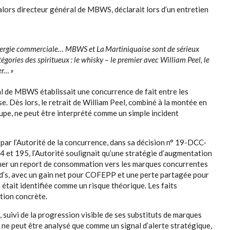
alors directeur général de MBWS, déclarait lors d’un entretien
synergie commerciale… MBWS et La Martiniquaise sont de sérieux
gories des spiritueux : le whisky – le premier avec William Peel, le
er… »
al de MBWS établissait une concurrence de fait entre les
 Dès lors, le retrait de William Peel, combiné à la montée en
oupe, ne peut être interprété comme un simple incident
9 par l’Autorité de la concurrence, dans sa décision n° 19-DCC-
 et 195, l’Autorité soulignait qu’une stratégie d’augmentation
ner un report de consommation vers les marques concurrentes
d’s, avec un gain net pour COFEPP et une perte partagée pour
était identifiée comme un risque théorique. Les faits
ation concrète.
, suivi de la progression visible de ses substituts de marques
e peut être analysé que comme un signal d’alerte stratégique,