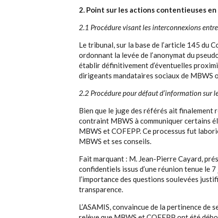
2. Point sur les actions contentieuses en
2.1 Procédure visant les interconnexions en
Le tribunal, sur la base de l’article 145 d
ordonnant la levée de l’anonymat du pseudo
établir définitivement d’éventuelles proximit
dirigeants mandataires sociaux de MBWS
2.2 Procédure pour défaut d’information sur
Bien que le juge des référés ait finalement 
contraint MBWS à communiquer certains élé
MBWS et COFEPP. Ce processus fut laborie
MBWS et ses conseils.
Fait marquant : M. Jean-Pierre Cayard, prés
confidentiels issus d’une réunion tenue le 7
l’importance des questions soulevées justi
transparence.
L’ASAMIS, convaincue de la pertinence de se
relève que MBWS et COFEPP ont été débout