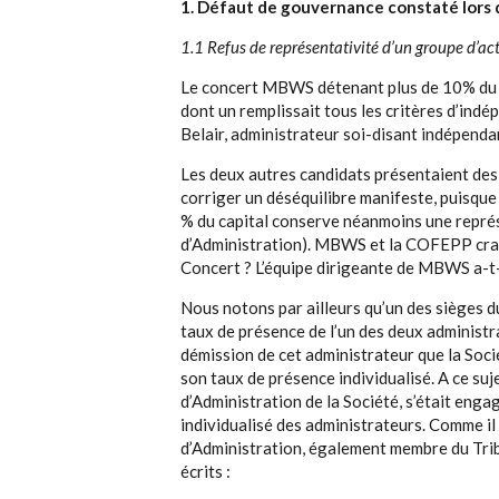
1. Défaut de gouvernance constaté lors d
1.1 Refus de représentativité d’un groupe d’ac
Le concert MBWS détenant plus de 10% du ca
dont un remplissait tous les critères d’ind
Belair, administrateur soi-disant indépendan
Les deux autres candidats présentaient de
corriger un déséquilibre manifeste, puisque
% du capital conserve néanmoins une représ
d’Administration). MBWS et la COFEPP crai
Concert ? L’équipe dirigeante de MBWS a-t
Nous notons par ailleurs qu’un des sièges d
taux de présence de l’un des deux administ
démission de cet administrateur que la Soci
son taux de présence individualisé. A ce suj
d’Administration de la Société, s’était enga
individualisé des administrateurs. Comme il
d’Administration, également membre du Tr
écrits :