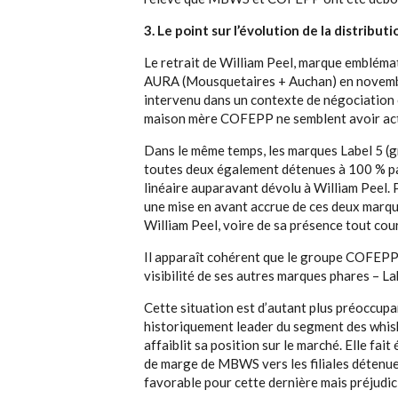
3. Le point sur l’évolution de la distribut
Le retrait de William Peel, marque embléma
AURA (Mousquetaires + Auchan) en novembre
intervenu dans un contexte de négociation c
maison mère COFEPP ne semblent avoir acti
Dans le même temps, les marques Label 5 (g
toutes deux également détenues à 100 % pa
linéaire auparavant dévolu à William Peel. 
une mise en avant accrue de ces deux marque
William Peel, voire de sa présence tout cour
Il apparaît cohérent que le groupe COFEPP 
visibilité de ses autres marques phares – La
Cette situation est d’autant plus préoccup
historiquement leader du segment des whis
affaiblit sa position sur le marché. Elle fait
de marge de MBWS vers les filiales déten
favorable pour cette dernière mais préjudi