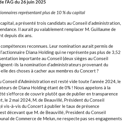
e l’AG du 26 juin 2025
tionnaires représentant plus de 10 % du capital
pital, a présenté trois candidats au Conseil d’administration,
épendance. Il aurait pu valablement remplacer M. Guillaume de
t depuis dix ans.
s compétences reconnues. Leur nomination aurait permis de
 l’actionnaire Diana Holding qui ne représente pas plus de 3,52
entation importante au Conseil (deux sièges au Conseil
gnent-ils la nomination d’administrateurs provenant du
-elle des choses à cacher aux membres du Concert ?
u Conseil d’Administration est resté vide toute l’année 2024, le
rateurs de Diana Holding étant de 0% ! Nous appelons à la
été s’efforce de couvrir plutôt que de publier en transparence
et, le 2 mai 2024, M. de Beauvillé, Président du Conseil
gé vis-à-vis du Concert à publier le taux de présence
 est décevant que M. de Beauvillé, President du Conseil
ibunal de Commerce de Melun, ne respecte pas ses engagements