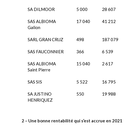
SA DILMOOR
5 000
28 607
SAS ALBIOMA
17 040
41 212
Galion
SARL GRAN CRUZ
498
187 079
SAS FAUCONNIER
366
6 539
SAS ALBIOMA
15 040
2 617
Saint Pierre
SAS SIS
5 522
16 795
SA JUSTINO
550
19 988
HENRIQUEZ
2 – Une bonne rentabilité qui s’est accrue en 2021