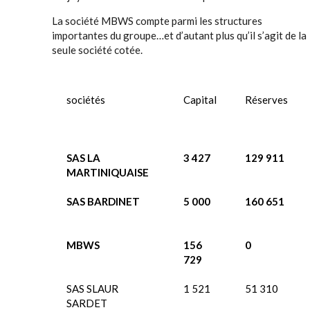
La société MBWS compte parmi les structures
importantes du groupe…et d’autant plus qu’il s’agit de la
seule société cotée.
sociétés
Capital
Réserves
SAS LA
3 427
129 911
MARTINIQUAISE
SAS BARDINET
5 000
160 651
MBWS
156
0
729
SAS SLAUR
1 521
51 310
SARDET