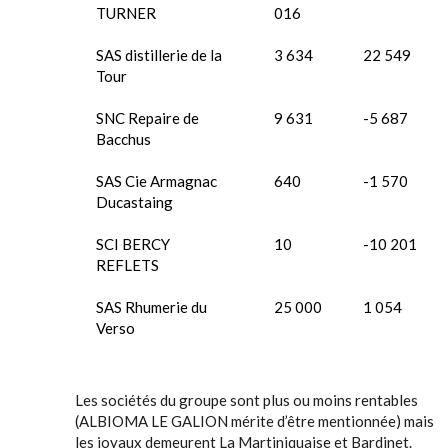
TURNER
016
SAS distillerie de la
3 634
22 549
Tour
SNC Repaire de
9 631
-5 687
Bacchus
SAS Cie Armagnac
640
-1 570
Ducastaing
SCI BERCY
10
-10 201
REFLETS
SAS Rhumerie du
25 000
1 054
Verso
Les sociétés du groupe sont plus ou moins rentables
(ALBIOMA LE GALION mérite d’être mentionnée) mais
les joyaux demeurent La Martiniquaise et Bardinet.