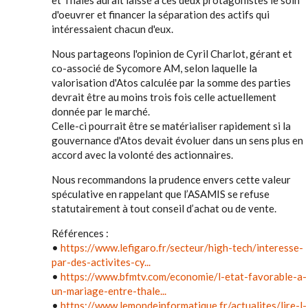
et Thalès aurait laissé à ces deux protagonistes le soin
d'oeuvrer et financer la séparation des actifs qui
intéressaient chacun d'eux.
Nous partageons l'opinion de Cyril Charlot, gérant et
co-associé de Sycomore AM, selon laquelle la
valorisation d'Atos calculée par la somme des parties
devrait être au moins trois fois celle actuellement
donnée par le marché.
Celle-ci pourrait être se matérialiser rapidement si la
gouvernance d'Atos devait évoluer dans un sens plus en
accord avec la volonté des actionnaires.
Nous recommandons la prudence envers cette valeur
spéculative en rappelant que l’ASAMIS se refuse
statutairement à tout conseil d’achat ou de vente.
Références :
•
https://www.lefigaro.fr/secteur/high-tech/interesse-
par-des-activites-cy...
•
https://www.bfmtv.com/economie/l-etat-favorable-a-
un-mariage-entre-thale...
•
https://www.lemondeinformatique.fr/actualites/lire-l-