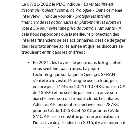
Le 07/11/2022 le PDG indique «
La rentabilité est
désormais l'objectif central de Prologue
». Dans ce même
interview il indique vouloir «
protéger les intérêts
financiers de ses actionnaires en plafonnant les droits de
vote à 5% pour éviter une prise de contrôle rampante
» A
cela nous répondons que la meilleure protection des
intérêts financiers de ses actionnaires, c'est de dégager
des résultats année après année et que les discours se
traduisent enfin dans les chiffres :
En 2021 : les foyers de perte dans le logiciel ne
nous semblent pas traités. La pépite
technologique sur laquelle Georges SEBAN
s'entête à investir, Prologue use it cloud, perd
encore plus d'1M€ en 2021 (-1074K€ pour un CA
de 135K€) et ne semble pas avoir trouvé son
marché avec son offre multi-cloud. Les filiales
Adiict et API perdent respectivement -287K€
pour un CA de 1025K€ et 63K€ pour un CA de
3M€. API s'est constitué par une acquisition à
l'initiative du président fin 2015, il y a maintenant