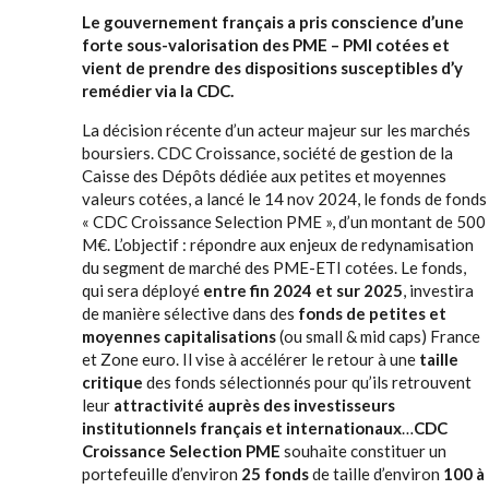
Le gouvernement français a pris conscience d’une
forte sous-valorisation des PME – PMI cotées et
vient de prendre des dispositions susceptibles d’y
remédier via la CDC.
La décision récente d’un acteur majeur sur les marchés
boursiers. CDC Croissance, société de gestion de la
Caisse des Dépôts dédiée aux petites et moyennes
valeurs cotées, a lancé le 14 nov 2024, le fonds de fonds
« CDC Croissance Selection PME », d’un montant de 500
M€. L’objectif : répondre aux enjeux de redynamisation
du segment de marché des PME-ETI cotées. Le fonds,
qui sera déployé
entre fin 2024 et sur 2025
, investira
de manière sélective dans des
fonds de petites et
moyennes capitalisations
(ou small & mid caps) France
et Zone euro. Il vise à accélérer le retour à une
taille
critique
des fonds sélectionnés pour qu’ils retrouvent
leur
attractivité auprès des investisseurs
institutionnels français et internationaux
…
CDC
Croissance Selection PME
souhaite constituer un
portefeuille d’environ
25 fonds
de taille d’environ
100 à