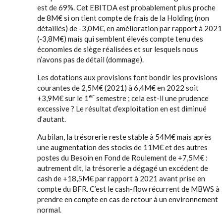
est de 69%. Cet EBITDA est probablement plus proche
de 8M€ si on tient compte de frais de la Holding (non
détaillés) de -3,0M€, en amélioration par rapport à 2021
(-3,8M€) mais qui semblent élevés compte tenu des
économies de siège réalisées et sur lesquels nous
n’avons pas de détail (dommage).
Les dotations aux provisions font bondir les provisions
courantes de 2,5M€ (2021) à 6,4M€ en 2022 soit
er
+3,9M€ sur le 1
semestre ; cela est-il une prudence
excessive ? Le résultat d’exploitation en est diminué
d’autant.
Au bilan, la trésorerie reste stable à 54M€ mais après
une augmentation des stocks de 11M€ et des autres
postes du Besoin en Fond de Roulement de +7,5M€ :
autrement dit, la trésorerie a dégagé un excédent de
cash de +18,5M€ par rapport à 2021 avant prise en
compte du BFR. C’est le cash-flow récurrent de MBWS à
prendre en compte en cas de retour à un environnement
normal.