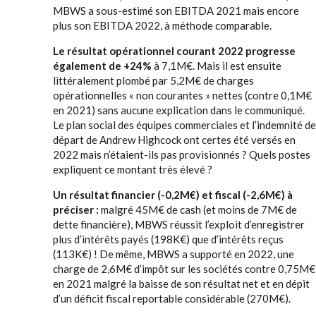
MBWS a sous-estimé son EBITDA 2021 mais encore
plus son EBITDA 2022, à méthode comparable.
Le résultat opérationnel courant 2022 progresse
également de +24%
à 7,1M€. Mais il est ensuite
littéralement plombé par 5,2M€ de charges
opérationnelles « non courantes » nettes (contre 0,1M€
en 2021) sans aucune explication dans le communiqué.
Le plan social des équipes commerciales et l’indemnité de
départ de Andrew Highcock ont certes été versés en
2022 mais n’étaient-ils pas provisionnés ? Quels postes
expliquent ce montant très élevé ?
Un résultat financier (-0,2M€) et fiscal (-2,6M€) à
préciser :
malgré 45M€ de cash (et moins de 7M€ de
dette financière), MBWS réussit l’exploit d’enregistrer
plus d’intérêts payés (198K€) que d’intérêts reçus
(113K€) ! De même, MBWS a supporté en 2022, une
charge de 2,6M€ d’impôt sur les sociétés contre 0,75M€
en 2021 malgré la baisse de son résultat net et en dépit
d’un déficit fiscal reportable considérable (270M€).