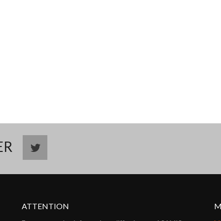
TER
ATTENTION
M