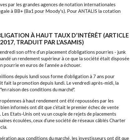
ives par les grandes agences de notation internationales
u égale à BB+ (Ba1 pour Moody's). Pour ANTALIS la cotation
BLIGATION À HAUT TAUX D’INTÉRÊT (ARTICLE
 2017, TRADUIT PAR L'ASAMIS)
ndredi son offre d’un placement d’obligations pourries - junk
mandé un rendement supérieur à ce que la société était disposée
on pourrie en euros de l’année a échouer.
illions depuis lundi sous forme d’obligation à 7 ans pour
t fait la promotion depuis lundi. Le vendredi après-midi, la
 "en raison des conditions du marché".
uropéennes à haut rendement ont été repoussées par les
ien informés ont dit que c’était le premier échec de vente
. Les Etats-Unis ont vu un couple de rejets de placements
maines écoulées, ceux d’une société de réseaux câblés Charter
cla.
opération aux conditions du marché, les investisseurs ont dit que