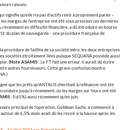
usieurs raisons.
 signifie qu’elle n’a pas d’actifs réels à proprement parler –
ù les marges de l’entreprise ont été sous pression ces dernières
 récemment en difficulté financière, a dû introduire en bourse
rtir du plan de sauvegarde – une procédure française de
a procédure de faillite de sa société mère, les deux entreprises
s sociétés étroitement liées puisque SEQUANA possède aussi
ier. (
Note ASAMIS
: Le FT fait une erreur. Il aurait dû écrire
tre autres fournisseurs. Cette grave confusion montre
NA )
igné que les prêts qu'ANTALIS cherchait à refinancer ont été
secondaire jusqu’à récemment, où les marges sur l’euro ont été
AMIS
: 0,65%) aussi récemment qu’en juin.
nnaire principal de l’opération, Goldman Sachs, a commencé à
autour de 6,5%, mais avait dû les revoir à la hausse après les
 - 7 juillet 2017 par Robert Smith