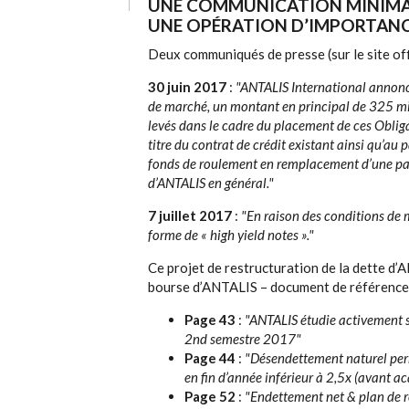
UNE COMMUNICATION MINIMALE
UNE OPÉRATION D’IMPORTANC
Deux communiqués de presse (sur le site offi
30 juin 2017
:
"ANTALIS International annonce
de marché, un montant en principal de 325 mil
levés dans le cadre du placement de ces Obli
titre du contrat de crédit existant ainsi qu’au 
fonds de roulement en remplacement d’une par
d’ANTALIS en général."
7 juillet 2017
:
"En raison des conditions de 
forme de « high yield notes »."
Ce projet de restructuration de la dette d’
bourse d’ANTALIS – document de référence
Page 43
:
"ANTALIS étudie activement s
2nd semestre 2017"
Page 44
:
"Désendettement naturel perm
en fin d’année inférieur à 2,5x (avant ac
Page 52
:
"Endettement net & plan de r