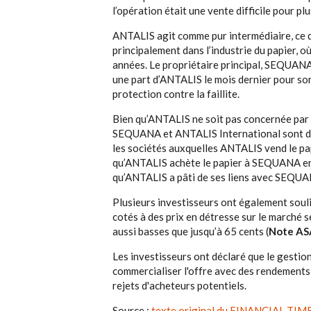
l’opération était une vente difficile pour pl
ANTALIS agit comme pur intermédiaire, ce qui
principalement dans l’industrie du papier, o
années. Le propriétaire principal, SEQUANA,
une part d’ANTALIS le mois dernier pour so
protection contre la faillite.
Bien qu’ANTALIS ne soit pas concernée par l
SEQUANA et ANTALIS International sont de
les sociétés auxquelles ANTALIS vend le pap
qu’ANTALIS achète le papier à SEQUANA en
qu’ANTALIS a pâti de ses liens avec SEQUA
Plusieurs investisseurs ont également soul
cotés à des prix en détresse sur le marché 
aussi basses que jusqu’à 65 cents (
Note AS
Les investisseurs ont déclaré que le gestio
commercialiser l'offre avec des rendements 
rejets d'acheteurs potentiels.
Source :
texte original du FINANCIAL TIMES