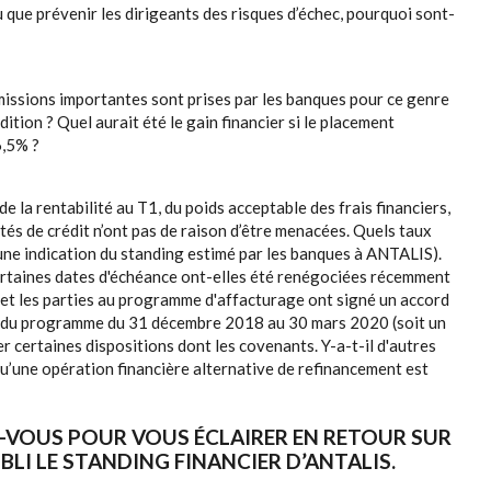
pu que prévenir les dirigeants des risques d’échec, pourquoi sont-
missions importantes sont prises par les banques pour ce genre
dition ? Quel aurait été le gain financier si le placement
6,5% ?
 de la rentabilité au T1, du poids acceptable des frais financiers,
lités de crédit n’ont pas de raison d’être menacées. Quels taux
une indication du standing estimé par les banques à ANTALIS).
Certaines dates d'échéance ont-elles été renégociées récemment
 et les parties au programme d'affacturage ont signé un accord
é du programme du 31 décembre 2018 au 30 mars 2020 (soit un
r certaines dispositions dont les covenants. Y-a-t-il d'autres
u’une opération financière alternative de refinancement est
-VOUS POUR VOUS ÉCLAIRER EN RETOUR SUR
BLI LE STANDING FINANCIER D’ANTALIS.