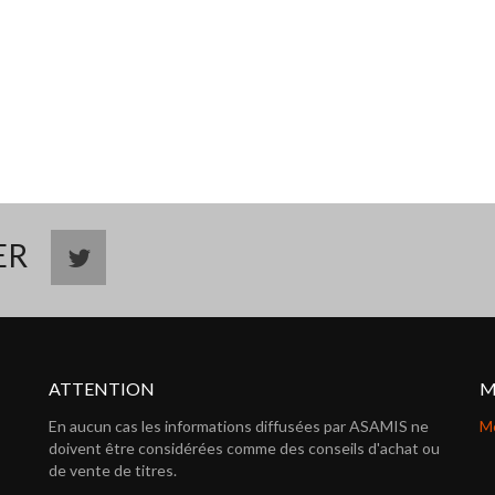
TER
ATTENTION
M
En aucun cas les informations diffusées par ASAMIS ne
Me
doivent être considérées comme des conseils d'achat ou
de vente de titres.