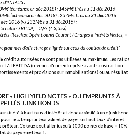
es d’ANTALIS :
0M€ (échéance en déc 2018) : 145M€ tirés au 31 déc 2016
310M€ (échéance en déc 2018) : 237M€ tirés au 31 déc 2016
 déc 2016 (vs 232M€ au 31 déc2015) :
tte nette / EBITDA) = 2,9x (≤ 3,35x)
érêts (Résultat Opérationnel Courant / Charges d’Intérêts Nettes) =
rogrammes d’affacturage alignés sur ceux du contrat de crédit"
de crédit autorisées ne sont pas utilisées au maximum. Les ratios
ort à l’EBITDA (revenus d'une entreprise avant soustraction
mortissements et provisions sur immobilisations) ou au résultat
E « HIGH YIELD NOTES » OU EMPRUNTS À
APPELÉS JUNK BONDS
rait été à haut taux d’intérêt et donc assimilé à un « junk bond
 pourrie ». L’emprunteur admet de payer un haut taux d’intérêt
e prêteur. Ce taux peut aller jusqu'à 1000 points de base = 10%
état du pays émetteur !.