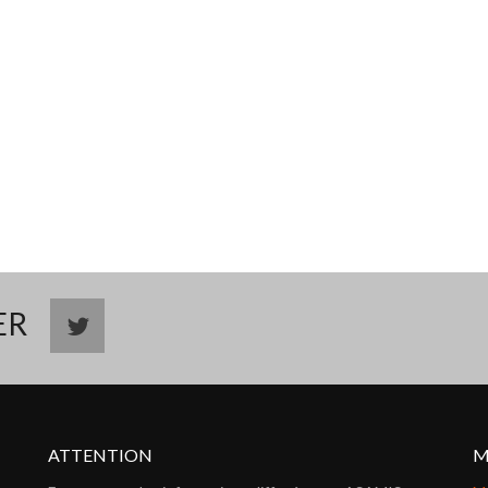
TER
ATTENTION
M