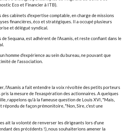
ostic Eco et Financier à ITB).
s des cabinets d'expertise comptable, en charge de missions
yses financières, éco et stratégiques. Il a occupé plusieurs
ise et délégué syndical.
s de Sequana, est adhérent de l'Asamis, et reste confiant dans le
l.
 d'un homme d'expérience au sein du bureau, ne pouvant que
timité de l'association.
er, l'Asamis a fait entendre la voix révoltée des petits porteurs
s pris la mesure de l'exaspération des actionnaires. A quelques
tille, rappelons qu'à la fameuse question de Louis XVI, "Mais,
it répondu de façon prémonitoire, "Non, Sire, c'est une
s ait la volonté de renverser les dirigeants lors d'une
endant des précédents !), nous souhaiterions amener la