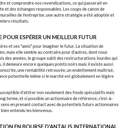
dre et comprendre nos revendications, ce qui passerait en
nte et des échanges responsables. Les coups de canon de
 murailles de l'entreprise, une autre stratégie a été adoptée et
miers résultats.
LE POUR ESPÉRER UN MEILLEUR FUTUR
res et ses "amis" pour imaginer le futur. La situation de
ns, mais elle semble au contraire pour d'autres, dont nous
s des années, le groupe subit des restructurations lourdes qui
s, il demeure encore quelques points noirs mais il existe aussi
conscrite, une rentabilité retrouvée, un endettement maîtrisé,
ssance potentielle même si le marché est globalement en légère
susceptible d'attirer non seulement des fonds spéculatifs mais
ong terme, et si possible un actionnaire de référence, c'est-à-
 ce sens en prenant contact avec de potentiels futurs actionnaires
i bien entendu les bienvenus.
CTION EN BOURSE D'ANTALIS INTERNATIONAL