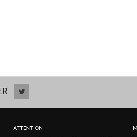
TER
ATTENTION
M