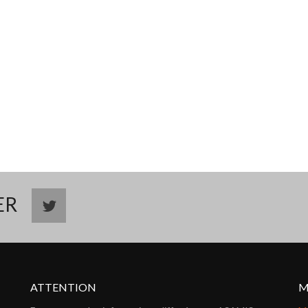
TER
ATTENTION
M