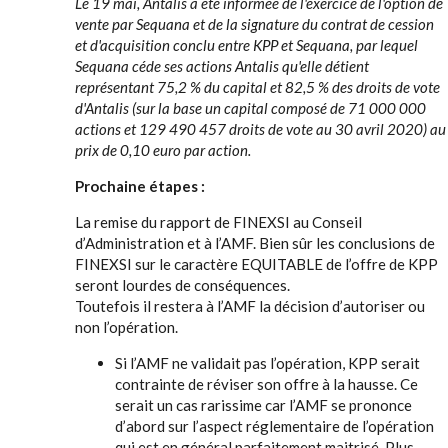
Le 19 mai, Antalis a été informée de l'exercice de l'option de
vente par Sequana et de la signature du contrat de cession
et d'acquisition conclu entre KPP et Sequana, par lequel
Sequana céde ses actions Antalis qu'elle détient
représentant 75,2 % du capital et 82,5 % des droits de vote
d'Antalis (sur la base un capital composé de 71 000 000
actions et 129 490 457 droits de vote au 30 avril 2020) au
prix de 0,10 euro par action.
Prochaine étapes :
La remise du rapport de FINEXSI au Conseil
d’Administration et à l’AMF. Bien sûr les conclusions de
FINEXSI sur le caractère EQUITABLE de l’offre de KPP
seront lourdes de conséquences.
Toutefois il restera à l’AMF la décision d’autoriser ou
non l’opération.
Si l’AMF ne validait pas l’opération, KPP serait
contrainte de réviser son offre à la hausse. Ce
serait un cas rarissime car l’AMF se prononce
d’abord sur l’aspect réglementaire de l’opération
qui est en général parfaitement maitrisé. Plus