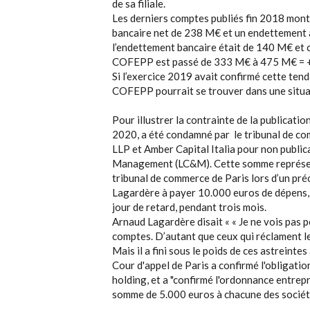
de sa filiale.
Les derniers comptes publiés fin 2018 mon
bancaire net de 238 M€ et un endettement
l’endettement bancaire était de 140 M€ et c
COFEPP est passé de 333 M€ à 475 M€ = 
Si l’exercice 2019 avait confirmé cette tend
COFEPP pourrait se trouver dans une situat
Pour illustrer la contrainte de la publicati
2020, a été condamné par le tribunal de c
LLP et Amber Capital Italia pour non public
Management (LC&M). Cette somme représentait
tribunal de commerce de Paris lors d’un p
Lagardère à payer 10.000 euros de dépens, e
jour de retard, pendant trois mois.
Arnaud Lagardère disait « « Je ne vois pas 
comptes. D’autant que ceux qui réclament l
Mais il a fini sous le poids de ces astreintes
Cour d'appel de Paris a confirmé l'obligati
holding, et a "confirmé l'ordonnance entre
somme de 5.000 euros à chacune des sociét