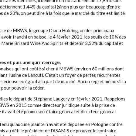
oritaires identifiés, il demeure un flottant réel de 17,95% sans
détiennent 1,44% du capital (sinon plus car beaucoup d'entre
ès de 20%, on peut dire à la fois que le marché du titre est limité
sse de MBWS, le groupe Diana Holding, un des principaux
avoir franchi en baisse, le 4 février 2021, les seuils de 10% des
é Marie Brizard Wine And Spirits et détenir 3,52% du capital et
es et puis une qui interroge.
onaises qui ont coûté si cher à MBWS (environ 60 millions dont
ans l’usine de Lancut). C’était un foyer de pertes récurrentes
 sérieuse eu égard à la part de marché. Aucun regret même s’il a
e pour pouvoir la céder.
les le départ de Stéphane Laugery en février 2021. Rappelons
 MBWS en 2015 comme directeur juridique suite à la prise de
e il avait été promu secrétaire général et directeur général
outenu qu’aucune plainte n’avait été déposée en Pologne contre
mis au défi le président de l’ASAMIS de prouver le contraire.