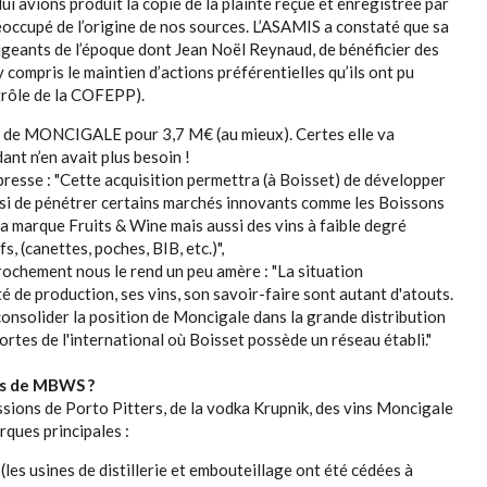
ui avions produit la copie de la plainte reçue et enregistrée par
préoccupé de l’origine de nos sources. L’ASAMIS a constaté que sa
irigeants de l’époque dont Jean Noël Reynaud, de bénéficier des
 compris le maintien d’actions préférentielles qu’ils ont pu
ntrôle de la COFEPP).
on de MONCIGALE pour 3,7 M€ (au mieux). Certes elle va
nt n’en avait plus besoin !
resse : "Cette acquisition permettra (à Boisset) de développer
ussi de pénétrer certains marchés innovants comme les Boissons
a marque Fruits & Wine mais aussi des vins à faible degré
, (canettes, poches, BIB, etc.)",
ochement nous le rend un peu amère : "La situation
 de production, ses vins, son savoir-faire sont autant d'atouts.
onsolider la position de Moncigale dans la grande distribution
ortes de l'international où Boisset possède un réseau établi."
tés de MBWS ?
sions de Porto Pitters, de la vodka Krupnik, des vins Moncigale
rques principales :
les usines de distillerie et embouteillage ont été cédées à