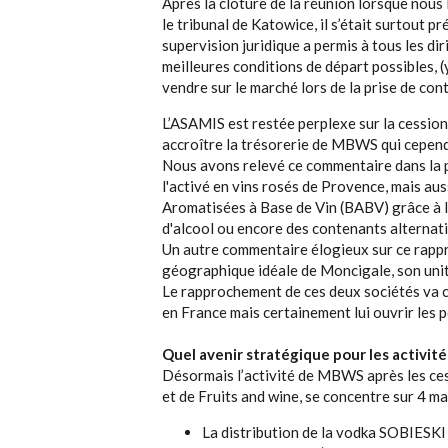
Après la clôture de la réunion lorsque nous l
le tribunal de Katowice, il s’était surtout 
supervision juridique a permis à tous les d
meilleures conditions de départ possibles, (y
vendre sur le marché lors de la prise de co
L’ASAMIS est restée perplexe sur la cessi
accroître la trésorerie de MBWS qui cependa
Nous avons relevé ce commentaire dans la p
l'activé en vins rosés de Provence, mais a
Aromatisées à Base de Vin (BABV) grâce à l
d'alcool ou encore des contenants alternatifs
Un autre commentaire élogieux sur ce rappr
géographique idéale de Moncigale, son unité
Le rapprochement de ces deux sociétés va c
en France mais certainement lui ouvrir les p
Quel avenir stratégique pour les activi
Désormais l’activité de MBWS après les ces
et de Fruits and wine, se concentre sur 4 ma
La distribution de la vodka SOBIESKI (