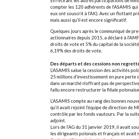
En retirant les autres participations de min
compter les 120 adhérents de l'ASAMIS qui 
eux ont souscrit à l'AK). Avec un flottant pr
mais aussi qu’il est encore significatif.
Quelques jours après le communiqué de pre
actionnaires depuis 2015, a déclaré à l'AMF 
droits de vote et 5% du capital de la sociét
6,19% des droits de vote.
Des départs et des cessions non regretté
L’ASAMIS salue la cession des activités pol
25 millions d’investissement en pure perte d
dans un marché n’offrant pas de perspective
fallu encore restructurer la filiale polonais
L’ASAMIS compte au rang des bonnes nouvel
qu’il avait rejoint l’équipe de direction de
contrôle par les fonds vautours. Par la suit
adjoint.
Lors de l’AG du 31 janvier 2019, il avait s
les dirigeants polonais et français et avait 