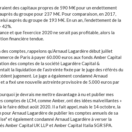
traient des capitaux propres de 590 M€ pour un endettement
 auprès du groupe pour 237 M€. Pour comparaison, en 2017,
elui auprès du groupe de 193 M€. En un an, l’endettement de la
+ 42%.
ance et que l’exercice 2020 ne serait pas profitable, alors la
ion financière tendue.
on des comptes, rappelons qu’Arnaud Lagardère début juillet
ommerce de Paris à payer 60.000 euros aux fonds Amber Capital
ation des comptes de la société Lagardère Capital &
 la liquidation de l’astreinte fixée par le juge des référés du
récédent jugement. Le juge a également condamné Arnaud
t a fixé une nouvelle astreinte provisoire de 5.000 euros par
pourquoi je devrais me mettre davantage à nu et publier mes
es comptes de LCM, comme Amber, ont des idées malveillantes »
 à le faire début août 2020. Il a fait appel, mais le 14 octobre, la
on pour Arnaud Lagardère de publier les comptes annuels de sa
prise" et également condamné Arnaud Lagardère à verser la
és Amber Capital UK LLP et Amber Capital Italia SGR SPA.