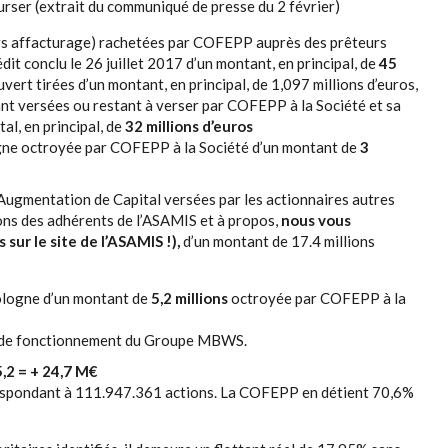
urser (extrait du communiqué de presse du 2 février)
hors affacturage) rachetées par COFEPP auprès des prêteurs
édit conclu le 26 juillet 2017 d’un montant, en principal, de
45
uvert tirées d’un montant, en principal, de 1,097 millions d’euros,
ant versées ou restant à verser par COFEPP à la Société et sa
al, en principal, de
32 millions d’euros
ogne octroyée par COFEPP à la Société d’un montant de
3
’Augmentation de Capital versées par les actionnaires autres
ns des adhérents de l’ASAMIS et à propos,
nous vous
sur le site de l’ASAMIS !),
d’un montant de 17.4 millions
Pologne d’un montant de
5,2 millions
octroyée par COFEPP à la
ins de fonctionnement du Groupe MBWS.
5,2 = + 24,7 M€
respondant à 111.947.361 actions. La COFEPP en détient 70,6%