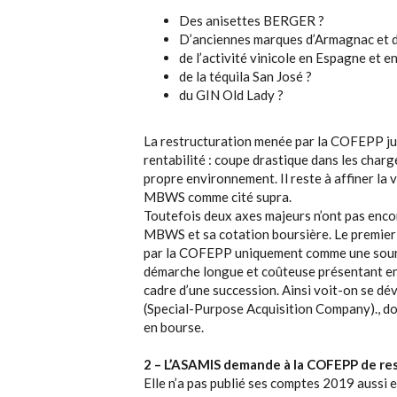
Des anisettes BERGER ?
D’anciennes marques d’Armagnac et 
de l’activité vinicole en Espagne et en
de la téquila San José ?
du GIN Old Lady ?
La restructuration menée par la COFEPP jusq
rentabilité : coupe drastique dans les charg
propre environnement. Il reste à affiner la 
MBWS comme cité supra.
Toutefois deux axes majeurs n’ont pas encore
MBWS et sa cotation boursière. Le premier 
par la COFEPP uniquement comme une source
démarche longue et coûteuse présentant en
cadre d’une succession. Ainsi voit-on se dé
(Special-Purpose Acquisition Company)., dont
en bourse.
2 – L’ASAMIS demande à la COFEPP de resp
Elle n’a pas publié ses comptes 2019 aussi e